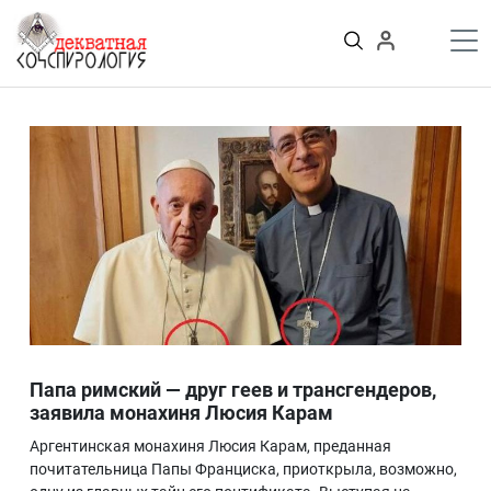
К
содержимому
Войти
ПУБЛИКАЦИИ
Теории заговора
Тайные общества и секты
Власть
Деньги
Пороки
Криминал
Грязные деньги Украины
Здоровье
Цифровизация
История и археология
Папа римский — друг геев и трансгендеров,
Игромания
заявила монахиня Люсия Карам
Неизведанное
Аргентинская монахиня Люсия Карам, преданная
Персоны
почитательница Папы Франциска, приоткрыла, возможно,
Практика