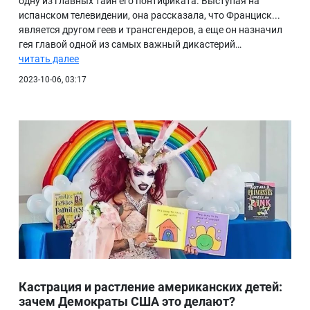
одну из главных тайн его понтификата. Выступая на
испанском телевидении, она рассказала, что Франциск...
БИБЛИОТЕКА
является другом геев и трансгендеров, а еще он назначил
гея главой одной из самых важный дикастерий…
ВИДЕО
читать далее
ФОТО
2023-10-06, 03:17
Кастрация и растление американских детей:
зачем Демократы США это делают?