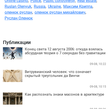
Online casino
,
Police
,
Public controversy
,
Real estate
,
Ruslan Olenyuk
,
Russia
,
Ukraine
,
Максим Криппа
,
оленюк руслан
,
оленюк руслан михайлович
,
Руслан Оленюк
Публикации
Конец света 12 августа 2006: откуда взялась
абсурдная теория о 7 секундах без гравитации
09-08, 10:22
Витрувианский человек: что означает
скрытый треугольник да Винчи
09-08, 10:15
Как распознать знаки масонов в архитектуре