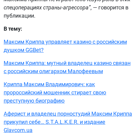
спецоперациях страны-агрессора”
, — говорится в
публикации.
В тему:
Максим Криппа управляет казино с российским
душком GGBet?
Максим Криппа: мутный владелец казино связан
с российским олигархом Малофеевым
Криппа Максим Владимирович: как
пророссийский мошенник стирает свою
преступную биографию
Аферист и владелец порностудий Максим Криппа
прикупил себе… S.T.A.L.K.E.R. и издание
Glavcom.ua