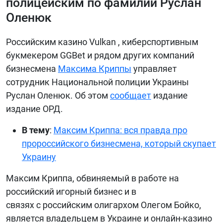
полицейским по фамилии Руслан
Оленюк
БИБЛИОТЕКА
ВИДЕО
Российским казино Vulkan , киберспортивным
ФОТО
букмекером GGBet и рядом других компаний
бизнесмена
Максима Криппы
управляет
сотрудник Национальной полиции Украины
Руслан Оленюк. Об этом
сообщает
издание
издание ОРД.
В тему
:
Максим Криппа: вся правда про
пророссийского бизнесмена, который скупает
Украину
Максим Криппа, обвиняемый в работе на
российский игорный бизнес и в
связях с российским олигархом Олегом Бойко,
является владельцем в Украине и онлайн-казино