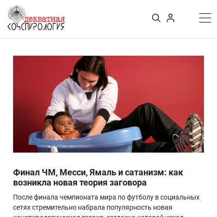
К
содержимому
Войти
ПУБЛИКАЦИИ
Теории заговора
Тайные общества и секты
Власть
Деньги
Пороки
Криминал
Грязные деньги Украины
Здоровье
Цифровизация
История и археология
Финал ЧМ, Месси, Ямаль и сатанизм: как
Игромания
возникла новая теория заговора
Неизведанное
После финала чемпионата мира по футболу в социальных
Персоны
сетях стремительно набрала популярность новая
Практика