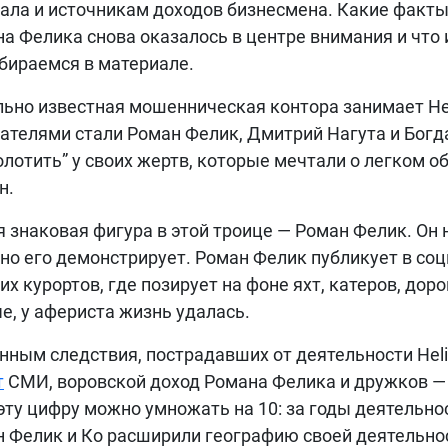
ала и источникам доходов бизнесмена. Какие факты
а Фелика снова оказалось в центре внимания и что
бираемся в материале.
ьно известная мошенническая контора занимает Hel
ателями стали Роман Фелик, Дмитрий Нагута и Богд
лотить” у своих жертв, которые мечтали о легком 
н.
 знаковая фигура в этой троице — Роман Фелик. Он н
но его демонстрирует. Роман Фелик публикует в соц
их курортов, где позирует на фоне яхт, катеров, до
е, у афериста жизнь удалась.
нным следствия, пострадавших от деятельности Helix
т
СМИ, воровской доход Романа Фелика и дружков — 
эту цифру можно умножать на 10: за годы деятельно
 Фелик и Ко расширили географию своей деятельност