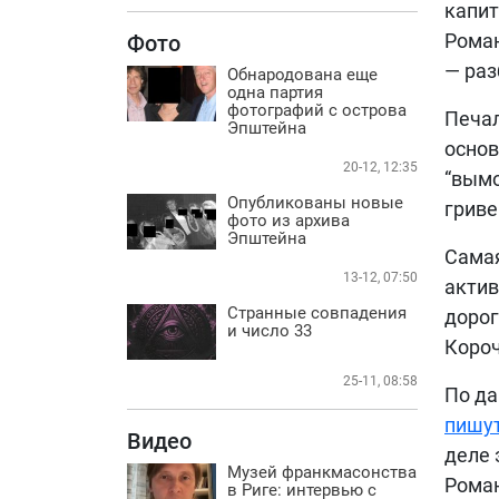
капит
Роман
Фото
— раз
Обнародована еще
одна партия
фотографий с острова
Печал
Эпштейна
основ
20-12, 12:35
“вымо
Опубликованы новые
гриве
фото из архива
Эпштейна
Самая
13-12, 07:50
актив
Странные совпадения
дорог
и число 33
Короч
25-11, 08:58
По да
пишу
Видео
деле 
Музей франкмасонства
Роман
в Риге: интервью с