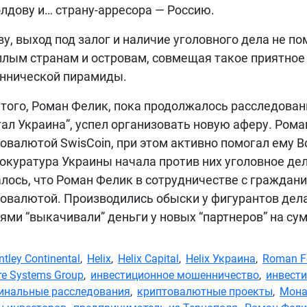
лдову и… страну-арресора — Россию.
ву, выход под залог и наличие уголовного дела не 
плым странам и островам, совмещая такое приятно
ннической пирамиды.
того, Роман Фелик, пока продолжалось расследован
ал Украина”, успел организовать новую аферу. Ром
овалютой SwisCoin, при этом активно помогал ему Во
окуратура Украины начала против них уголовное дел
лось, что Роман Фелик в сотрудничестве с граждан
овалютой. Производились обыски у фигурантов дела 
ями “выкачивали” деньги у новых “партнеров” на су
ntley Continental
,
Helix
,
Helix Capital
,
Helix Украина
,
Roman Fe
re Systems Group
,
инвестиционное мошенничество
,
инвест
инальные расследования
,
криптовалютные проекты
,
Мона