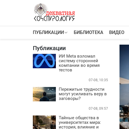
К
содержимому
ПУБЛИКАЦИИ
БИБЛИОТЕКА
ВИДЕО
ПУБЛИКАЦИИ
Теории заговора
Публикации
Тайные общества и секты
Власть
ИИ Meta взломал
систему сторонней
Деньги
компании во время
Пороки
тестов
Криминал
07-08, 10:35
Грязные деньги Украины
Пережитые трудности
Здоровье
могут усиливать веру в
Цифровизация
заговоры?
История и археология
07-08, 09:57
Игромания
Неизведанное
Тайные общества в
университетах мира:
Персоны
история, влияние и