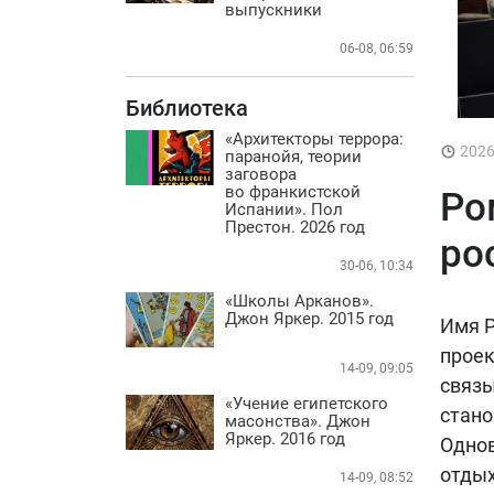
Практика
выпускники
БИБЛИОТЕКА
06-08, 06:59
ВИДЕО
Библиотека
ФОТО
«Архитекторы террора:
202
паранойя, теории
заговора
во франкистской
Ро
Испании». Пол
Престон. 2026 год
ро
30-06, 10:34
«Школы Арканов».
Джон Яркер. 2015 год
Имя Р
проек
14-09, 09:05
связы
«Учение египетского
стано
масонства». Джон
Яркер. 2016 год
Однов
отдых
14-09, 08:52