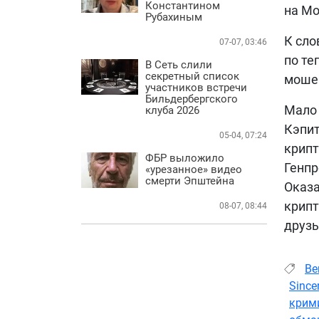
Константином
на Мо
Рубахиным
К сло
07-07, 03:46
по те
В Сеть слили
секретный список
моше
участников встречи
Бильдербергского
Мало 
клуба 2026
Кэпит
05-04, 07:24
крипт
ФБР выложило
Генпр
«урезанное» видео
смерти Эпштейна
Оказа
крипт
08-07, 08:44
друзь
Be
Since
крим