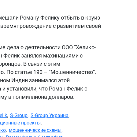
помешали Роману Фелику отбыть в круиз
е времяпровождение с развитием своей
ие дела о деятельности ООО “Хеликс-
ан Фелик занялся махинациями с
ронцов. В связи с этим
о. По статье 190 – “Мошенничество”.
ином Индии занимался этой
и установили, что Роман Фелик с
мму в полмиллиона долларов.
lik
,
S-Group
,
S-Group Украина
,
иционные проекты
,
ко
,
мошеннические схемы
,