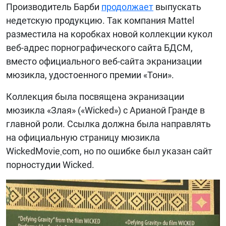
Производитель Барби
продолжает
выпускать
БИБЛИОТЕКА
недетскую продукцию. Так компания Mattel
разместила на коробках новой коллекции кукол
ВИДЕО
веб-адрес порнографического сайта БДСМ,
ФОТО
вместо официального веб-сайта экранизации
мюзикла, удостоенного премии «Тони».
Коллекция была посвящена экранизации
мюзикла «Злая» («Wicked») с Арианой Гранде в
главной роли. Ссылка должна была направлять
на официальную страницу мюзикла
WickedMovie܂com, но по ошибке был указан сайт
порностудии Wicked.