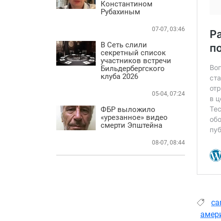
Константином
Рубахиным
07-07, 03:46
В Сеть слили
секретный список
участников встречи
Бильдербергского
клуба 2026
05-04, 07:24
ФБР выложило
«урезанное» видео
смерти Эпштейна
08-07, 08:44
ca
амер