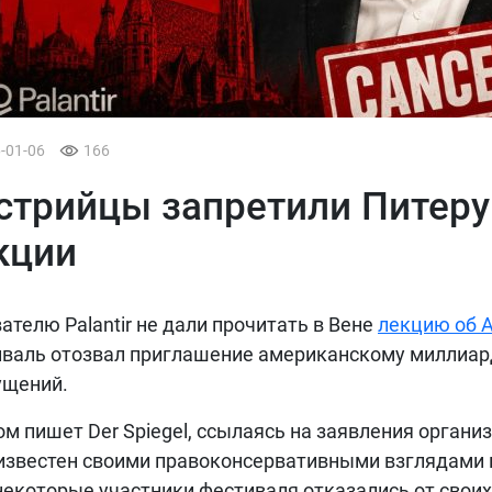
6-01-06
166
стрийцы запретили Питеру
кции
ателю Palantir не дали прочитать в Вене
лекцию об 
валь отозвал приглашение американскому миллиа
ущений.
ом пишет Der Spiegel, ссылаясь на заявления органи
известен своими правоконсервативными взглядами и
некоторые участники фестиваля отказались от своих