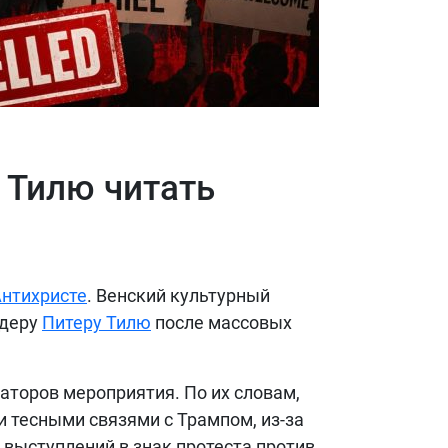
 Тилю читать
Антихристе
. Венский культурный
рдеру
Питеру Тилю
после массовых
заторов мероприятия. По их словам,
 тесными связями с Трампом, из-за
 выступлений в знак протеста против