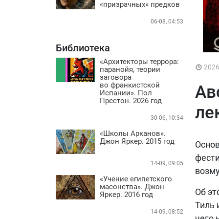
Практика
«призрачных» предков
БИБЛИОТЕКА
06-08, 04:53
ВИДЕО
Библиотека
ФОТО
«Архитекторы террора:
202
паранойя, теории
заговора
во франкистской
Ав
Испании». Пол
Престон. 2026 год
ле
30-06, 10:34
«Школы Арканов».
Джон Яркер. 2015 год
Основ
фести
14-09, 09:05
возм
«Учение египетского
масонства». Джон
Об эт
Яркер. 2016 год
Тиль 
14-09, 08:52
чего 