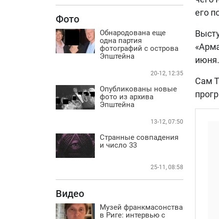
его п
Фото
Обнародована еще
Высту
одна партия
«Арма
фотографий с острова
Эпштейна
июня
20-12, 12:35
Сам Т
Опубликованы новые
прогр
фото из архива
Эпштейна
13-12, 07:50
Странные совпадения
и число 33
25-11, 08:58
Видео
Музей франкмасонства
в Риге: интервью с