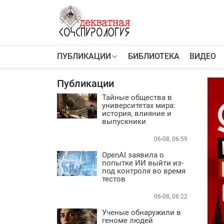
К
содержимому
ПУБЛИКАЦИИ
БИБЛИОТЕКА
ВИДЕО
ПУБЛИКАЦИИ
Теории заговора
Публикации
Тайные общества и секты
Власть
Тайные общества в
университетах мира:
Деньги
история, влияние и
Пороки
выпускники
Криминал
06-08, 06:59
Грязные деньги Украины
OpenAI заявила о
Здоровье
попытке ИИ выйти из-
Цифровизация
под контроля во время
тестов
История и археология
Игромания
06-08, 06:22
Неизведанное
Ученые обнаружили в
Персоны
геноме людей