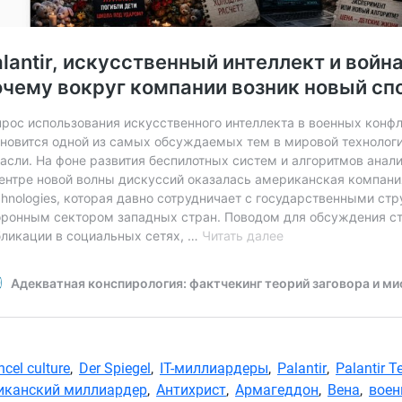
ncel culture
,
Der Spiegel
,
IT-миллиардеры
,
Palantir
,
Palantir T
иканский миллиардер
,
Антихрист
,
Армагеддон
,
Вена
,
воен