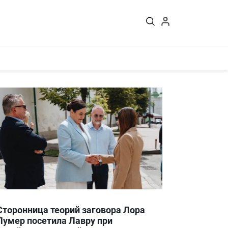
Войти
Сторонница теорий заговора Лора
Лумер посетила Лавру при