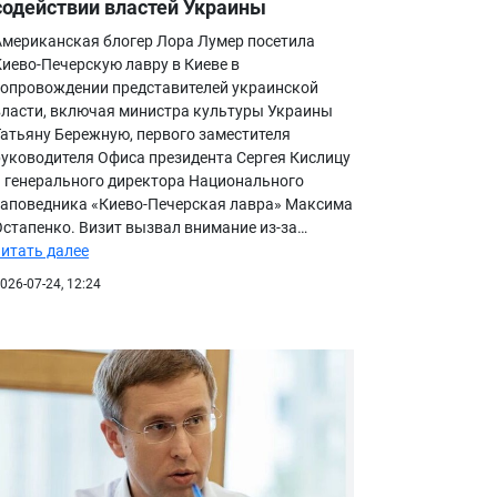
содействии властей Украины
Американская блогер Лора Лумер посетила
Киево-Печерскую лавру в Киеве в
сопровождении представителей украинской
власти, включая министра культуры Украины
Татьяну Бережную, первого заместителя
руководителя Офиса президента Сергея Кислицу
и генерального директора Национального
заповедника «Киево-Печерская лавра» Максима
Остапенко. Визит вызвал внимание из-за…
читать далее
026-07-24, 12:24