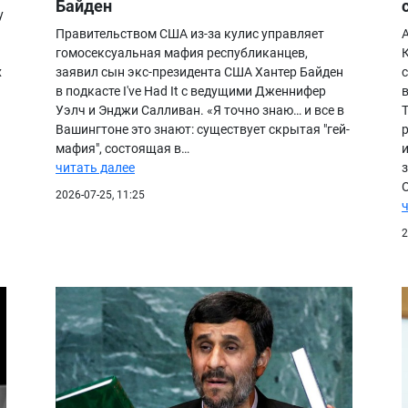
Байден
у
Правительством США из-за кулис управляет
гомосексуальная мафия республиканцев,
х
заявил сын экс-президента США Хантер Байден
в подкасте I've Had It с ведущими Дженнифер
Уэлч и Энджи Салливан. «Я точно знаю… и все в
Вашингтоне это знают: существует скрытая "гей-
мафия", состоящая в…
читать далее
2026-07-25, 11:25
2