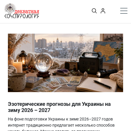
К
содержимому
Войти
ПУБЛИКАЦИИ
Теории заговора
Тайные общества и секты
Власть
Деньги
Пороки
Криминал
Грязные деньги Украины
Здоровье
Цифровизация
История и археология
Эзотерические прогнозы для Украины на
Игромания
зиму 2026 – 2027
Неизведанное
На фоне подготовки Украины к зиме 2026–2027 годов
Персоны
интернет традиционно предлагает несколько способов
Практика