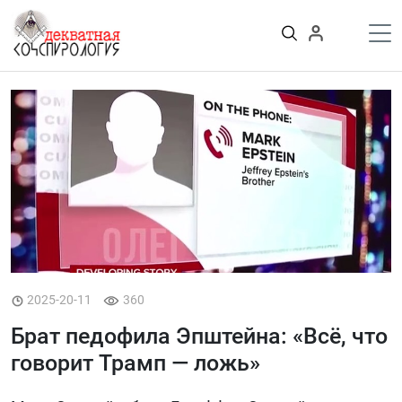
К
содержимому
Войти
ПУБЛИКАЦИИ
Теории заговора
Тайные общества и секты
Власть
Деньги
Пороки
Криминал
Грязные деньги Украины
Здоровье
Цифровизация
2025-20-11
360
История и археология
Брат педофила Эпштейна: «Всё, что
Игромания
Неизведанное
говорит Трамп — ложь»
Персоны
Практика