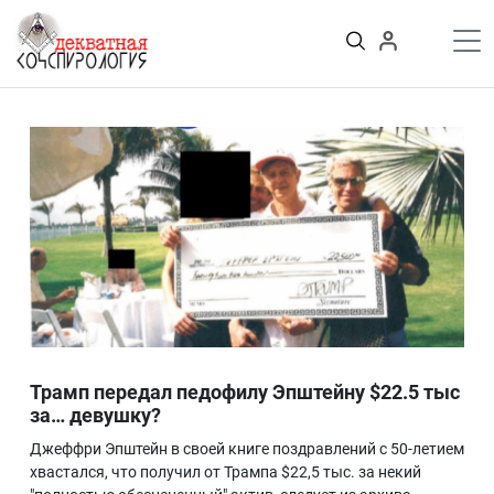
К
содержимому
Войти
ПУБЛИКАЦИИ
Теории заговора
Тайные общества и секты
Власть
Деньги
Пороки
Криминал
Грязные деньги Украины
Здоровье
Цифровизация
История и археология
Трамп передал педофилу Эпштейну $22.5 тыс
Игромания
за… девушку?
Неизведанное
Джеффри Эпштейн в своей книге поздравлений с 50-летием
Персоны
хвастался, что получил от Трампа $22,5 тыс. за некий
Практика