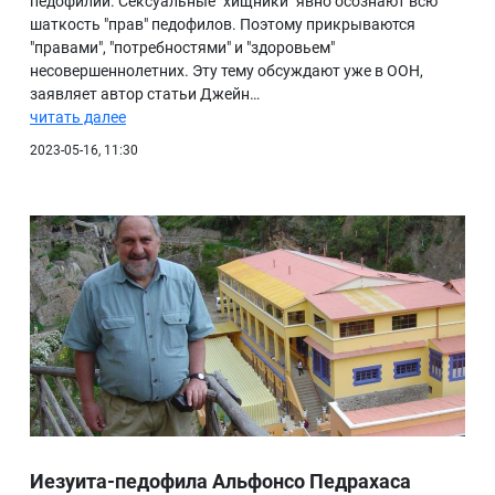
педофилии. Сексуальные "хищники" явно осознают всю
шаткость "прав" педофилов. Поэтому прикрываются
БИБЛИОТЕКА
"правами", "потребностями" и "здоровьем"
несовершеннолетних. Эту тему обсуждают уже в ООН,
ВИДЕО
заявляет автор статьи Джейн…
ФОТО
читать далее
2023-05-16, 11:30
Иезуита-педофила Альфонсо Педрахаса