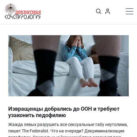
К
содержимому
Войти
ПУБЛИКАЦИИ
Теории заговора
Тайные общества и секты
Власть
Деньги
Пороки
Криминал
Грязные деньги Украины
Здоровье
Цифровизация
История и археология
Извращенцы добрались до ООН и требуют
Игромания
узаконить педофилию
Неизведанное
Жажда левых разрушить все сексуальные табу неутолима,
Персоны
пишет The Federalist. Что на очереди? Декриминализация
Практика