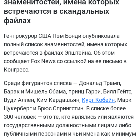
знаменитостей, имена которых
встречаются в скандальных
БИБЛИОТЕКА
файлах
ВИДЕО
ФОТО
Генпрокурор США Пэм Бонди опубликовала
полный список знаменитостей, имена которых
встречаются в файлах Эпштейна. Об этом
сообщает Fox News со ссылкой на ее письмо в
Конгресс.
Среди фигурантов списка — Дональд Трамп,
Барак и Мишель Обама, принц Гарри, Билл Гейтс,
Вуди Аллен, Ким Кардашьян,
Курт Кобейн
, Марк
Цукерберг и Брюс Спрингстин. В списке более
300 человек — это те, кто являлись или являются
государственными должностными лицами либо
публичными персонами и чьи имена как минимум