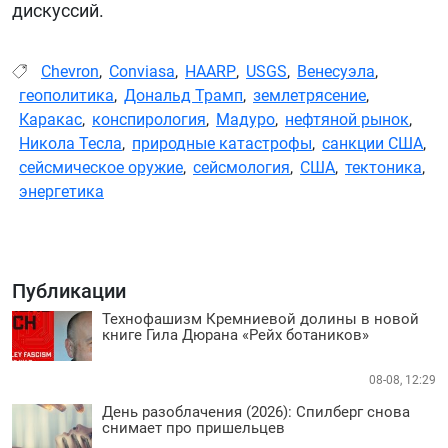
дискуссий.
Chevron
,
Conviasa
,
HAARP
,
USGS
,
Венесуэла
,
геополитика
,
Дональд Трамп
,
землетрясение
,
Каракас
,
конспирология
,
Мадуро
,
нефтяной рынок
,
Николa Тесла
,
природные катастрофы
,
санкции США
,
сейсмическое оружие
,
сейсмология
,
США
,
тектоника
,
энергетика
Публикации
Технофашизм Кремниевой долины в новой
книге Гила Дюрана «Рейх ботаников»
08-08, 12:29
День разоблачения (2026): Спилберг снова
снимает про пришельцев