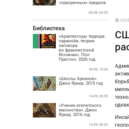
Практика
«призрачных» предков
БИБЛИОТЕКА
06-08, 04:53
202
ВИДЕО
Библиотека
СШ
ФОТО
«Архитекторы террора:
паранойя, теории
ра
заговора
во франкистской
Испании». Пол
Престон. 2026 год
Админ
30-06, 10:34
актив
«Школы Арканов».
борьб
Джон Яркер. 2015 год
милли
техно
14-09, 09:05
однак
«Учение египетского
масонства». Джон
Яркер. 2016 год
Инса
геопо
14-09, 08:52