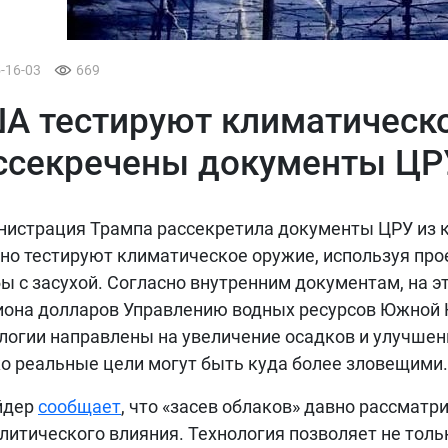
5-16-03
669
А тестируют климатическо
ссекречены документы ЦР
истрация Трампа рассекретила документы ЦРУ из к
но тестируют климатическое оружие, используя про
ы с засухой. Согласно внутренним документам, на э
она долларов Управлению водных ресурсов Южной 
логии направлены на увеличение осадков и улучшени
о реальные цели могут быть куда более зловещими.
йдер
сообщает
, что «засев облаков» давно рассматр
литического влияния. Технология позволяет не толь