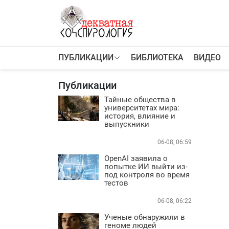
К
содержимому
ПУБЛИКАЦИИ
БИБЛИОТЕКА
ВИДЕО
ПУБЛИКАЦИИ
Теории заговора
Публикации
Тайные общества и секты
Власть
Тайные общества в
университетах мира:
Деньги
история, влияние и
Пороки
выпускники
Криминал
06-08, 06:59
Грязные деньги Украины
OpenAI заявила о
Здоровье
попытке ИИ выйти из-
Цифровизация
под контроля во время
тестов
История и археология
Игромания
06-08, 06:22
Неизведанное
Ученые обнаружили в
Персоны
геноме людей