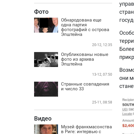
управ
Фото
стран
госуд
Обнародована еще
одна партия
фотографий с острова
Особо
Эпштейна
терри
20-12, 12:35
Более
Опубликованы новые
прикр
фото из архива
Эпштейна
Возмо
13-12, 07:50
они м
Странные совпадения
стане
и число 33
25-11, 08:58
Видео
Музей франкмасонства
в Риге: интервью с