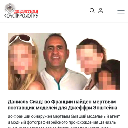
К
содержимому
Войти
ПУБЛИКАЦИИ
Теории заговора
Тайные общества и секты
Власть
Деньги
Пороки
Криминал
Грязные деньги Украины
Здоровье
Цифровизация
История и археология
Даниэль Сиад: во Франции найден мертвым
Игромания
поставщик моделей для Джеффри Эпштейна
Неизведанное
Во Франции обнаружен мертвым бывший модельный агент
Персоны
и модный фотограф еврейского происхождения Даниэль
Практика