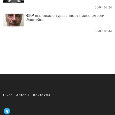
05-04, 07:24
ФБР выложило «урезанное» видео смерти
Эпштейна
08-07, 08:44
О нас
Авторы
Контакты