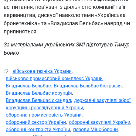
всі питання, пов’язані з діяльністю компанії та її
керівництва, дискусії навколо теми «Українська
бронетехніка» та «Владислав Бельбас» навряд чи
припиняться.
За матеріалами українських ЗМІ підготував Тимур
Бойко
військова техніка України
,
військово-промисловий комплекс України
,
Владислав Бельбас
,
Владислав Бельбас біографія
,
Владислав Бельбас корупція
,
Владислав Бельбас скандал
,
державні закупівлі зброї
,
корупційні розслідування України
,
оборонна промисловість України
,
оборонний сектор України
,
оборонні закупівлі України
,
оборонні контракти України
,
позови Міноборони
,