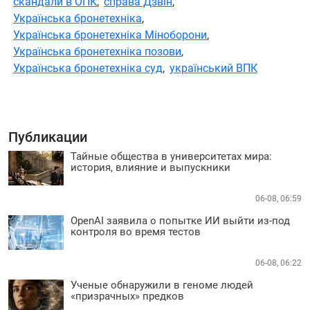
скандали в ОПК
,
справа Дзвін
,
Українська бронетехніка
,
Українська бронетехніка Міноборони
,
Українська бронетехніка позови
,
Українська бронетехніка суд
,
український ВПК
Публикации
Тайные общества в университетах мира:
история, влияние и выпускники
06-08, 06:59
OpenAI заявила о попытке ИИ выйти из-под
контроля во время тестов
06-08, 06:22
Ученые обнаружили в геноме людей
«призрачных» предков