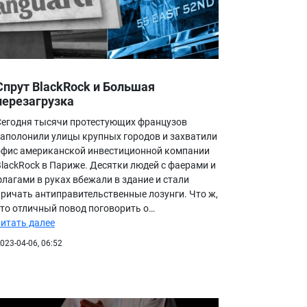
Спрут BlackRock и Большая
перезагрузка
Сегодня тысячи протестующих французов
заполонили улицы крупных городов и захватили
офис американской инвестиционной компании
BlackRock в Париже. Десятки людей с фаерами и
флагами в руках вбежали в здание и стали
кричать антиправительственные лозунги. Что ж,
это отличный повод поговорить о…
читать далее
023-04-06, 06:52