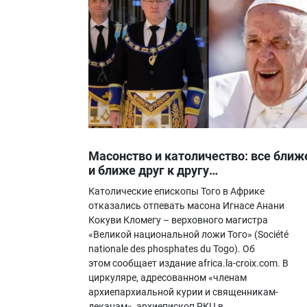
Масонство и католичество: все ближ
и ближе друг к другу…
Католические епископы Того в Африке
отказались отпевать масона Игнасе Анани
Кокуви Кломегу – верховного магистра
«Великой национальной ложи Того» (Société
nationale des phosphates du Togo). Об
этом сообщает издание africa.la-croix.com. В
циркуляре, адресованном «членам
архиепархиальной курии и священникам-
деканам», архиепископ РКЦ в…