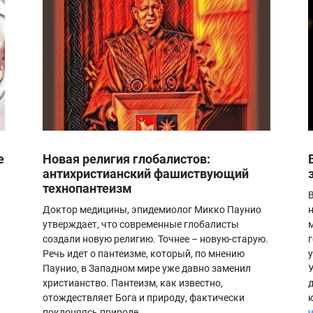
е
Новая религия глобалистов:
антихристианский фашиствующий
технопантеизм
Доктор медицины, эпидемиолог Микко Паунио
утверждает, что современные глобалисты
создали новую религию. Точнее – новую-старую.
Речь идет о пантеизме, который, по мнению
Паунио, в Западном мире уже давно заменил
христианство. Пантеизм, как известно,
отождествляет Бога и природу, фактически
поклоняясь природе…