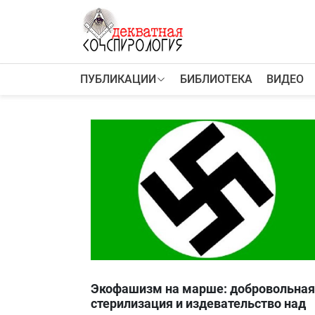
К
содержимому
ПУБЛИКАЦИИ
БИБЛИОТЕКА
ВИДЕО
ПУБЛИКАЦИИ
Теории заговора
Тайные общества и секты
Власть
Деньги
Пороки
Криминал
Грязные деньги Украины
Здоровье
Цифровизация
История и археология
Игромания
Неизведанное
Экофашизм на марше: добровольная
стерилизация и издевательство над
Персоны