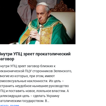
Внутри УПЦ зреет прокатолический
заговор
Внутри УПЦ зреет заговор близких к
неканонической ПЦУ сторонников Зеленского,
многие из которых, при этом, имеют
гомосексуальные наклонности. Их цель –
устранить неудобное нынешнее руководство
УПЦ и поставить новое, лояльное властям. А
далекоидущая цель – сделать Украину
католическим государством. В…
читать далее