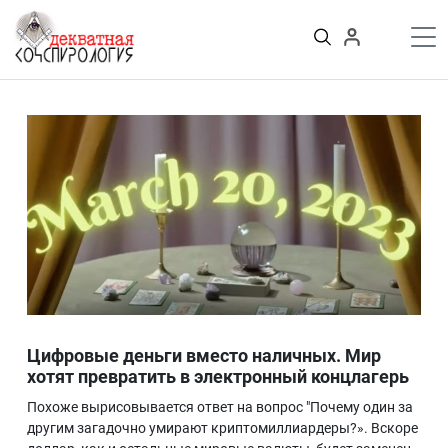
К
содержимому
Войти
ПУБЛИКАЦИИ
Теории заговора
Тайные общества и секты
Власть
Деньги
Пороки
Криминал
Грязные деньги Украины
Здоровье
Цифровизация
История и археология
Цифровые деньги вместо наличных. Мир
Игромания
хотят превратить в электронный концлагерь
Неизведанное
Похоже вырисовывается ответ на вопрос "Почему один за
Персоны
другим загадочно умирают криптомиллиардеры?». Вскоре
Практика