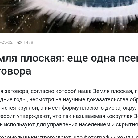
3-25-02
1478
мля плоская: еще одна псе
говора
я заговора, согласно которой наша Земля плоская, 
дние годы, несмотря на научные доказательства обр
ляется круглой, а имеет форму плоского диска, окр
теории утверждают, что так называемая «округлая 
и используют для управления населением и скрыти
оземельщики утверждают, что фотографии Земли, с