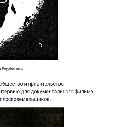
 Роуэботема
ообщество и правительства
интервью для документального фильма
 плоскоземельщиков.