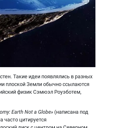
стен. Такие идеи появлялись в разных
рии плоской Земли обычно ссылаются
лийский физик Сэмюэл Роуэботем,
nomy: Earth Not a Globe»
(написана под
га часто цитируется
плоский диск с центром на Северном