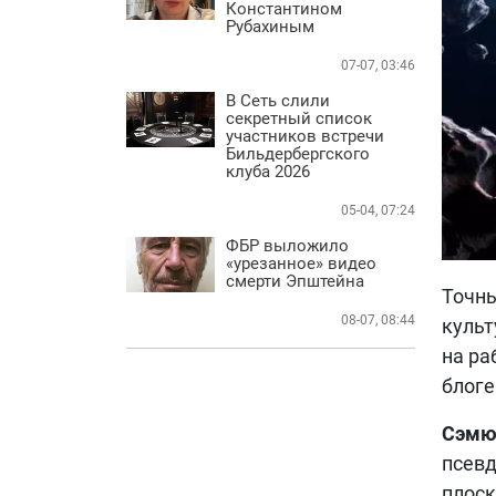
Константином
Рубахиным
07-07, 03:46
В Сеть слили
секретный список
участников встречи
Бильдербергского
клуба 2026
05-04, 07:24
ФБР выложило
«урезанное» видео
смерти Эпштейна
Точны
08-07, 08:44
культ
на ра
блоге
Сэмю
псев
плоск