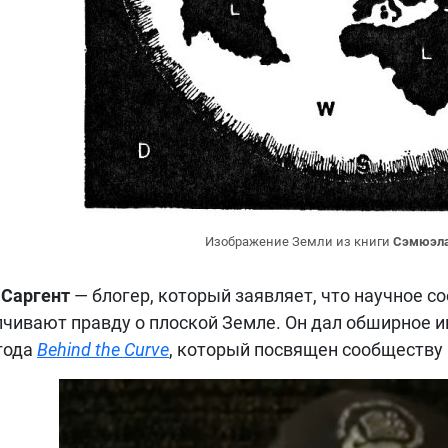
Изображение Земли из книги
Сэмюэла
 Саргент
— блогер, который заявляет, что научное с
чивают правду о плоской Земле. Он дал обширное 
года
Behind the Curve
, который посвящен сообществу