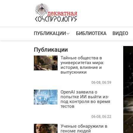
К
содержимому
ПУБЛИКАЦИИ
БИБЛИОТЕКА
ВИДЕО
ПУБЛИКАЦИИ
Теории заговора
Публикации
Тайные общества и секты
Власть
Тайные общества в
университетах мира:
Деньги
история, влияние и
Пороки
выпускники
Криминал
06-08, 06:59
Грязные деньги Украины
OpenAI заявила о
Здоровье
попытке ИИ выйти из-
Цифровизация
под контроля во время
тестов
История и археология
Игромания
06-08, 06:22
Неизведанное
Ученые обнаружили в
Персоны
геноме людей