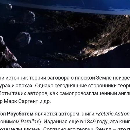
й источник теории заговора о плоской Земле неизве
урах и эпохах. Однако сегодняшние сторонники тео
боты таких авторов, как самопровозглашенный анг
р Марк Саргент и др.
эл Роуэботем
является автором книги «
Zetetic Astro
донимом
Parallax
). Изданная еще в 1849 году, эта кни
оземельщиками. Согласно его теории, Земля — это 