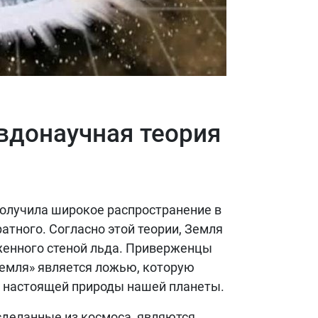
вдонаучная теория
получила широкое распространение в
атного. Согласно этой теории, Земля
уженного стеной льда. Приверженцы
Земля» является ложью, которую
я настоящей природы нашей планеты.
деланные из космоса, являются