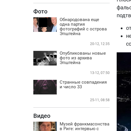
фальс
Фото
подтв
Обнародована еще
одна партия
о
фотографий с острова
Эпштейна
н
с
20-12, 12:35
Опубликованы новые
фото из архива
Эпштейна
13-12, 07:50
Странные совпадения
и число 33
25-11, 08:58
Видео
Музей франкмасонства
в Риге: интервью с