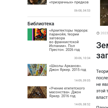
Практика
«призрачных» предков
БИБЛИОТЕКА
06-08, 04:53
ВИДЕО
Библиотека
ФОТО
«Архитекторы террора:
202
паранойя, теории
заговора
во франкистской
Зе
Испании». Пол
Престон. 2026 год
за
30-06, 10:34
«Школы Арканов».
Джон Яркер. 2015 год
Теори
после
14-09, 09:05
не яв
«Учение египетского
этой 
масонства». Джон
Яркер. 2016 год
власт
14-09, 08:52
Плоск