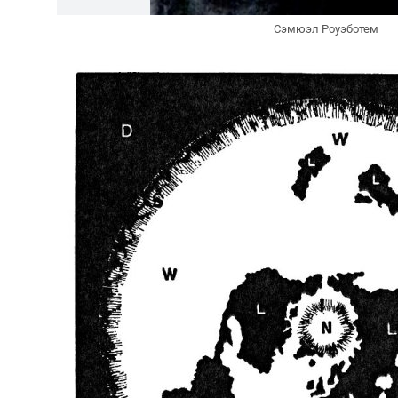
Сэмюэл Роуэботем