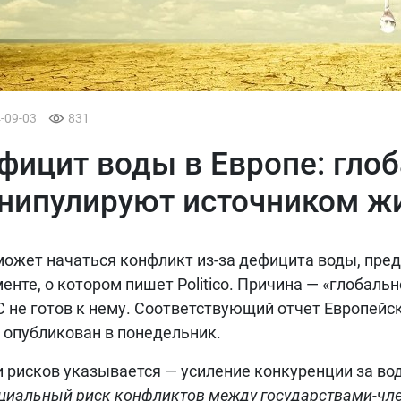
4-09-03
831
фицит воды в Европе: гло
нипулируют источником ж
может начаться конфликт из-за дефицита воды, пр
енте, о котором пишет Politico. Причина — «глобаль
С не готов к нему. Соответствующий отчет Европей
 опубликован в понедельник.
 рисков указывается — усиление конкуренции за во
циальный риск конфликтов между государствами-чл