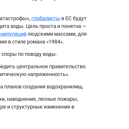
катастрофы»,
глобалисты
в ЕС будут
ита воды. Цель проста и понятна —
анипуляций
людскими массами, для
я в стиле романа «1984».
т споры по поводу воды.
бедить центральное правительство
олитическую напряженность».
за планов создания водохранилищ.
хи, наводнения, лесные пожары,
уре и структурные изменения в