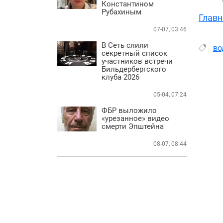
Константином
Рубахиным
Главн
07-07, 03:46
В Сеть слили
во
секретный список
участников встречи
Бильдербергского
клуба 2026
05-04, 07:24
ФБР выложило
«урезанное» видео
смерти Эпштейна
08-07, 08:44