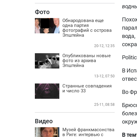
водны
Фото
Похож
Обнародована еще
одна партия
парал
фотографий с острова
Эпштейна
вода,
сокра
20-12, 12:35
Опубликованы новые
Polit
фото из архива
Эпштейна
В Исп
13-12, 07:50
отвес
Странные совпадения
и число 33
Во Фр
Брюсс
25-11, 08:58
болез
Видео
окру
Музей франкмасонства
В тем
в Риге: интервью с