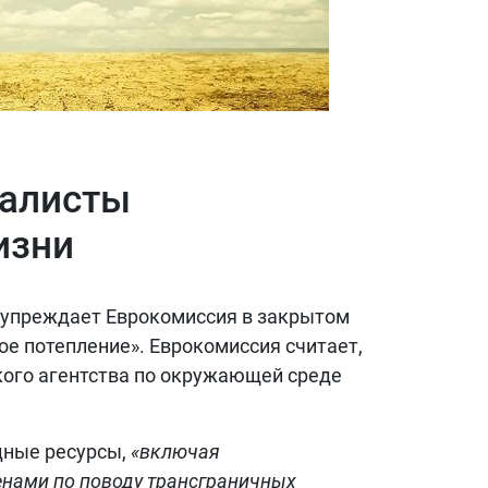
балисты
изни
едупреждает Еврокомиссия в закрытом
ное потепление». Еврокомиссия считает,
ского агентства по окружающей среде
дные ресурсы,
«включая
енами по поводу трансграничных