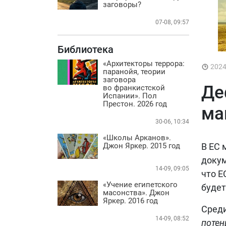
Практика
заговоры?
БИБЛИОТЕКА
07-08, 09:57
ВИДЕО
Библиотека
ФОТО
«Архитекторы террора:
202
паранойя, теории
заговора
Де
во франкистской
Испании». Пол
Престон. 2026 год
ма
30-06, 10:34
«Школы Арканов».
Джон Яркер. 2015 год
В ЕС 
докум
14-09, 09:05
что Е
«Учение египетского
будет
масонства». Джон
Яркер. 2016 год
Среди
14-09, 08:52
потен