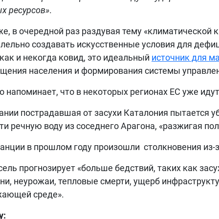
х ресурсов»
.
е, в очередной раз раздувая тему «климатической 
лельно создавать искусственные условия для дефиц
 как и некогда ковид, это идеальный
источник для м
щения населения и формирования системы управлени
ico напоминает, что в некоторых регионах ЕС уже иду
ании пострадавшая от засухи Каталония пытается у
ти речную воду из соседнего Арагона, «разжигая п
анции в прошлом году произошли столкновения из-
ель прогнозирует «больше бедствий, таких как засу
ни, неурожаи, тепловые смерти, ущерб инфраструкт
жающей среде».
у: