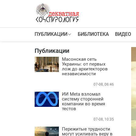
К
содержимому
ПУБЛИКАЦИИ
БИБЛИОТЕКА
ВИДЕО
ПУБЛИКАЦИИ
Теории заговора
Публикации
Тайные общества и секты
Власть
Масонская сеть
Украины: от первых
Деньги
лож до архитекторов
Пороки
независимости
Криминал
07-08, 06:46
Грязные деньги Украины
ИИ Meta взломал
Здоровье
систему сторонней
Цифровизация
компании во время
тестов
История и археология
Игромания
07-08, 10:35
Неизведанное
Пережитые трудности
Персоны
могут усиливать веру в