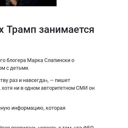
х Трамп занимается
го блогера Марка Слапински о
ом с детьми.
тву раз и навсегда», — пишет
 хотя ни в одном авторитетном СМИ он
нсную информацию, которая
йтов появилась новость о том, что ФБР