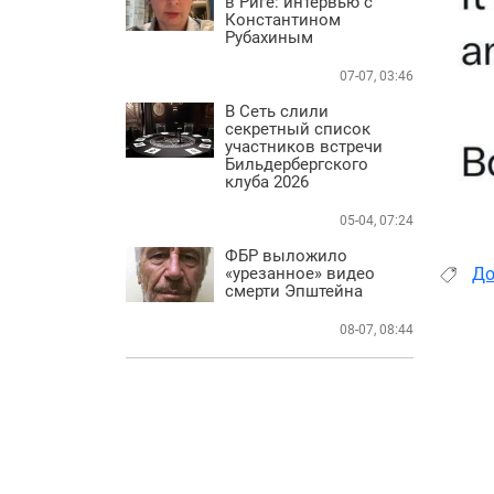
в Риге: интервью с
Константином
Рубахиным
07-07, 03:46
В Сеть слили
секретный список
участников встречи
Бильдербергского
клуба 2026
05-04, 07:24
ФБР выложило
«урезанное» видео
До
смерти Эпштейна
08-07, 08:44