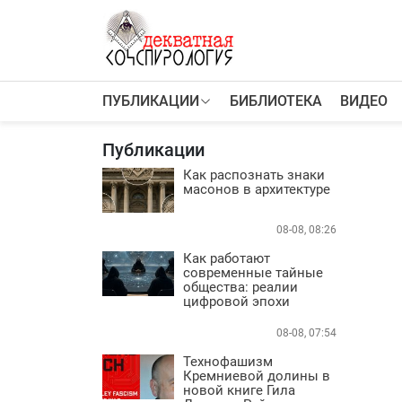
К
содержимому
ПУБЛИКАЦИИ
БИБЛИОТЕКА
ВИДЕО
ПУБЛИКАЦИИ
Теории заговора
Публикации
Тайные общества и секты
Власть
Как распознать знаки
масонов в архитектуре
Деньги
Пороки
08-08, 08:26
Криминал
Грязные деньги Украины
Как работают
современные тайные
Здоровье
общества: реалии
Цифровизация
цифровой эпохи
История и археология
08-08, 07:54
Игромания
Технофашизм
Неизведанное
Кремниевой долины в
Персоны
новой книге Гила