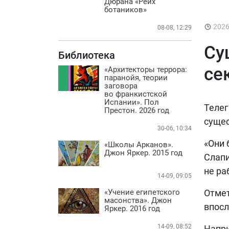
Дюрана «Рейх
Практика
ботаников»
БИБЛИОТЕКА
202
08-08, 12:29
ВИДЕО
Су
Библиотека
ФОТО
се
«Архитекторы террора:
паранойя, теории
заговора
во франкистской
Испании». Пол
Телег
Престон. 2026 год
сущес
30-06, 10:34
«Они 
«Школы Арканов».
Джон Яркер. 2015 год
Слапи
не ра
14-09, 09:05
«Учение египетского
Отмет
масонства». Джон
впосл
Яркер. 2016 год
14-09, 08:52
Напри