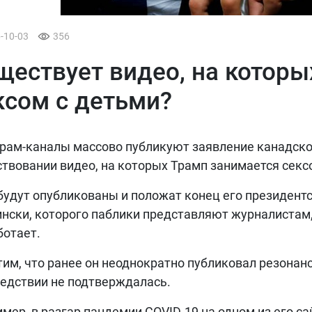
6-10-03
356
ществует видео, на которы
ксом с детьми?
рам-каналы массово публикуют заявление канадско
твовании видео, на которых Трамп занимается секс
будут опубликованы и положат конец его президентс
нски, которого паблики представляют журналистам,
ботает.
им, что ранее он неоднократно публиковал резона
едствии не подтверждалась.
мер, в разгар пандемии COVID-19 на одном из его са