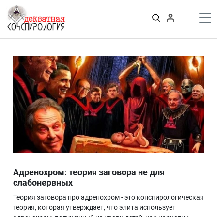
К
содержимому
Войти
ПУБЛИКАЦИИ
Теории заговора
Тайные общества и секты
Власть
Деньги
Пороки
Криминал
Грязные деньги Украины
Здоровье
Цифровизация
История и археология
Адренохром: теория заговора не для
Игромания
слабонервных
Неизведанное
Теория заговора про адренохром - это конспирологическая
Персоны
теория, которая утверждает, что элита использует
Практика