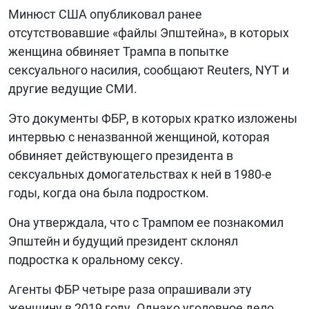
Минюст США опубликовал ранее
БИБЛИОТЕКА
отсутствовавшие «файлы Эпштейна», в которых
ВИДЕО
женщина обвиняет Трампа в попытке
сексуального насилия, сообщают Reuters, NYT и
ФОТО
другие ведущие СМИ.
Это документы ФБР, в которых кратко изложены
интервью с неназванной женщиной, которая
обвиняет действующего президента в
сексуальных домогательствах к ней в 1980-е
годы, когда она была подростком.
Она утверждала, что с Трампом ее познакомил
Эпштейн и будущий президент склонял
подростка к оральному сексу.
Агенты ФБР четыре раза опрашивали эту
женщину в 2019 году. Однако уголовное дело